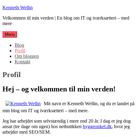
Spring
Kenneth Wellin
til
Velkommen til min verden | En blog om IT og iværksætteri – med
indhold
mere
Menu
Blog
Profil
Om bloggen
Kontakt
Profil
Hej – og velkommen til min verden!
Mit navn er Kenneth Wellin, og du er landet på
min blog om IT og iværksætteri – med mere.
Jeg har arbejdet som selvstændig i mere end 20 år. I dag er jeg dog
ansat (tre dage om ugen) hos netbutikken
hyggeonkel.dk
, hvor jeg
arbejder med SEO/SEM.