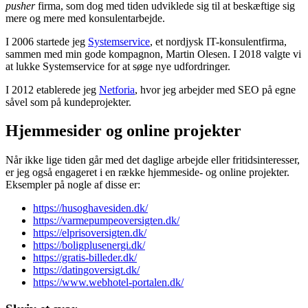
pusher
firma, som dog med tiden udviklede sig til at beskæftige sig
mere og mere med konsulentarbejde.
I 2006 startede jeg
Systemservice
, et nordjysk IT-konsulentfirma,
sammen med min gode kompagnon, Martin Olesen. I 2018 valgte vi
at lukke Systemservice for at søge nye udfordringer.
I 2012 etablerede jeg
Netforia
, hvor jeg arbejder med SEO på egne
såvel som på kundeprojekter.
Hjemmesider og online projekter
Når ikke lige tiden går med det daglige arbejde eller fritidsinteresser,
er jeg også engageret i en række hjemmeside- og online projekter.
Eksempler på nogle af disse er:
https://husoghavesiden.dk/
https://varmepumpeoversigten.dk/
https://elprisoversigten.dk/
https://boligplusenergi.dk/
https://gratis-billeder.dk/
https://datingoversigt.dk/
https://www.webhotel-portalen.dk/