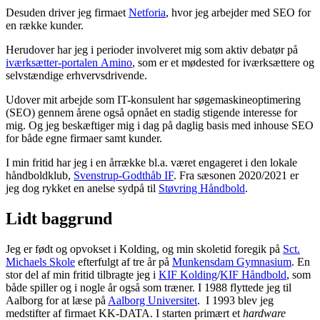
Desuden driver jeg firmaet
Netforia
, hvor jeg arbejder med SEO for
en række kunder.
Herudover har jeg i perioder involveret mig som aktiv debatør på
iværksætter-portalen Amino
, som er et mødested for iværksættere og
selvstændige erhvervsdrivende.
Udover mit arbejde som IT-konsulent har søgemaskineoptimering
(SEO) gennem årene også opnået en stadig stigende interesse for
mig. Og jeg beskæftiger mig i dag på daglig basis med inhouse SEO
for både egne firmaer samt kunder.
I min fritid har jeg i en årrække bl.a. været engageret i den lokale
håndboldklub,
Svenstrup-Godthåb IF
. Fra sæsonen 2020/2021 er
jeg dog rykket en anelse sydpå til
Støvring Håndbold
.
Lidt baggrund
Jeg er født og opvokset i Kolding, og min skoletid foregik på
Sct.
Michaels Skole
efterfulgt af tre år på
Munkensdam Gymnasium
. En
stor del af min fritid tilbragte jeg i
KIF Kolding
/
KIF Håndbold
, som
både spiller og i nogle år også som træner. I 1988 flyttede jeg til
Aalborg for at læse på
Aalborg Universitet
. I 1993 blev jeg
medstifter af firmaet KK-DATA. I starten primært et
hardware