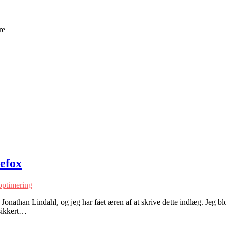
re
refox
ptimering
r Jonathan Lindahl, og jeg har fået æren af at skrive dette indlæg. Jeg
 sikkert…