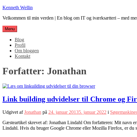
Spring
Kenneth Wellin
til
Velkommen til min verden | En blog om IT og iværksætteri – med me
indhold
Menu
Blog
Profil
Om bloggen
Kontakt
Forfatter:
Jonathan
Link building udvidelser til Chrome og Fi
Udgivet af
Jonathan
på
24. januar 2013
5. januar 2022
i
Søgemaskineo
Gæsteartikel skrevet af: Jonathan Lindahl Om forfatteren: Mit navn e
Lindahl. Hvis du bruger Google Chrome eller Mozilla Firefox, er du