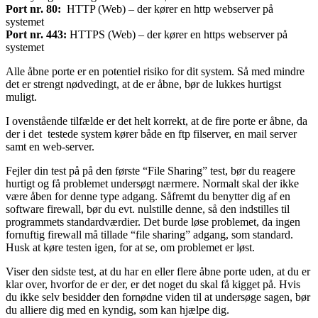
Port nr. 80:
HTTP (Web) – der kører en http webserver på
systemet
Port nr. 443:
HTTPS (Web) – der kører en https webserver på
systemet
Alle åbne porte er en potentiel risiko for dit system. Så med mindre
det er strengt nødvedingt, at de er åbne, bør de lukkes hurtigst
muligt.
I ovenstående tilfælde er det helt korrekt, at de fire porte er åbne, da
der i det testede system kører både en ftp filserver, en mail server
samt en web-server.
Fejler din test på på den første “File Sharing” test, bør du reagere
hurtigt og få problemet undersøgt nærmere. Normalt skal der ikke
være åben for denne type adgang. Såfremt du benytter dig af en
software firewall, bør du evt. nulstille denne, så den indstilles til
programmets standardværdier. Det burde løse problemet, da ingen
fornuftig firewall må tillade “file sharing” adgang, som standard.
Husk at køre testen igen, for at se, om problemet er løst.
Viser den sidste test, at du har en eller flere åbne porte uden, at du er
klar over, hvorfor de er der, er det noget du skal få kigget på. Hvis
du ikke selv besidder den fornødne viden til at undersøge sagen, bør
du alliere dig med en kyndig, som kan hjælpe dig.