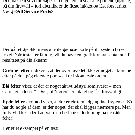
Den næste test vi foretager er en generel test af alle portene (dørene)
på din firewall – forhåbentlig er de fleste lukket og låst forsvarligt.
Vælg
<All Service Ports>
Der går et øjeblik, mens alle de gængse porte på dit system bliver
testet. Når testen er færdig, vil du have en grafisk repræsentation af
resultatet på din skærm:
Grønne felter
indikerer, at der overhovedet ikke er noget at komme
efter på den pågældende port – alt er i skønneste orden.
Blå felter
viser, at der er noget aktivt udstyr, som svarer – men
svaret er “closed”. Dvs., at “døren” er lukket og låst forsvarligt.
Røde felter
derimod viser, at der er ekstern adgang ind i sytemet. Så
har du nogle af dem, er der noget, der skal kigges nærmere på. Men
fortvivl ikke – der kan være en helt logist forklaring på de røde
felter!
Her er et eksempel på en test: