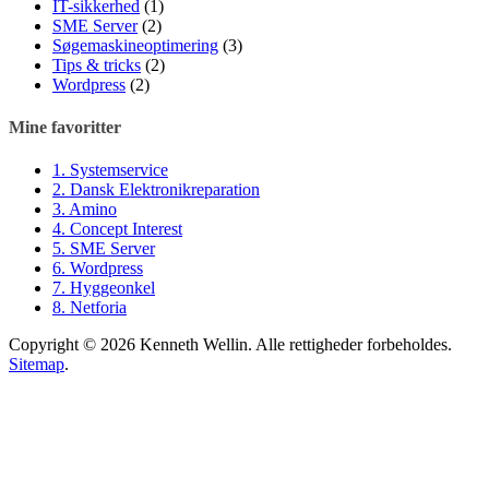
IT-sikkerhed
(1)
SME Server
(2)
Søgemaskineoptimering
(3)
Tips & tricks
(2)
Wordpress
(2)
Mine favoritter
1. Systemservice
2. Dansk Elektronikreparation
3. Amino
4. Concept Interest
5. SME Server
6. Wordpress
7. Hyggeonkel
8. Netforia
Copyright © 2026 Kenneth Wellin. Alle rettigheder forbeholdes.
Sitemap
.