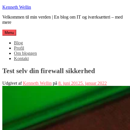
Spring
Kenneth Wellin
til
Velkommen til min verden | En blog om IT og iværksætteri – med
indhold
mere
Menu
Blog
Profil
Om bloggen
Kontakt
Test selv din firewall sikkerhed
Udgivet af
Kenneth Wellin
på
8. juni 2012
5. januar 2022