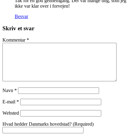
Tak for en god gennemgang. Der var mange ting, som jeg
ikke var klar over i forvejen!
Besvar
Skriv et svar
Kommentar
*
Navn
*
E-mail
*
Websted
Hvad hedder Danmarks hovedstad? (Required)